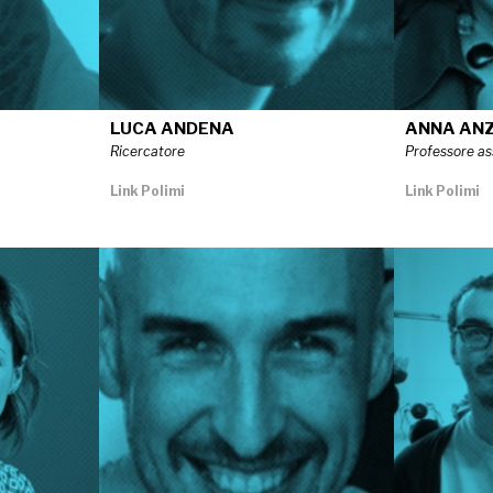
LUCA ANDENA
ANNA AN
Ricercatore
Professore as
Link Polimi
Link Polimi