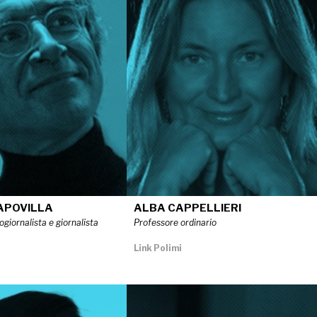
APOVILLA
ALBA CAPPELLIERI
ogiornalista e giornalista
Professore ordinario
Link Polimi