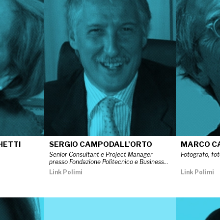
HETTI
SERGIO CAMPODALL'ORTO
MARCO C
Senior Consultant e Project Manager
Fotografo, fot
presso Fondazione Politecnico e Business…
Link Polimi
Link Polimi