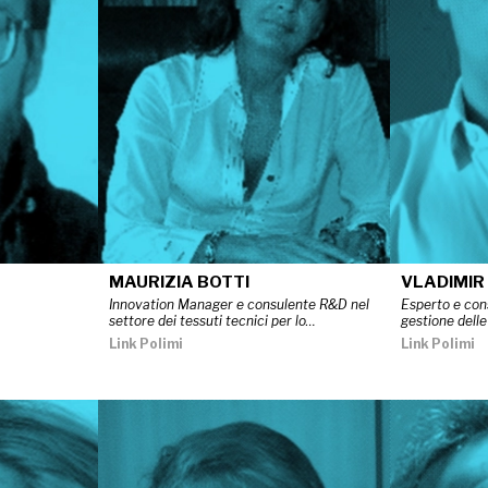
MAURIZIA BOTTI
VLADIMIR
Innovation Manager e consulente R&D nel
Esperto e con
settore dei tessuti tecnici per lo…
gestione delle 
Link Polimi
Link Polimi