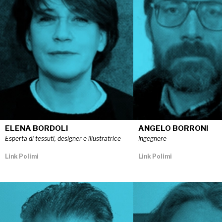
ELENA BORDOLI
ANGELO BORRONI
Esperta di tessuti, designer e illustratrice
Ingegnere
Link Polimi
Link Polimi