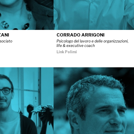
ZANI
CORRADO ARRIGONI
sociato
Psicologo del lavoro e delle organizzazioni,
life & executive coach
Link Polimi