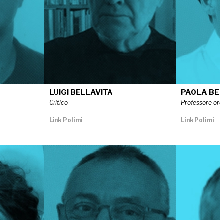
LUIGI BELLAVITA
PAOLA B
Critico
Professore or
Link Polimi
Link Polimi